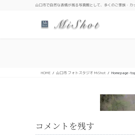
コ
ナ
山口市で自然な表情が残る写真館として、多くのご家族・カ
ン
ビ
テ
ゲ
ン
ー
ツ
シ
に
ョ
移
ン
動
に
移
動
HOME
山口市 フォトスタジオ MiShot
Homepage-to
コメントを残す