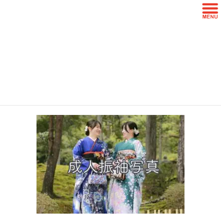
コ
ナ
ン
ビ
テ
ゲ
ン
ー
3e2c48aea326c48e58504a6e48a6b25
ツ
シ
3
に
ョ
移
ン
動
に
HOME
山口市 フォトスタジオ MiShot
移
3e2c48aea326c48e58504a6e48a6b253
動