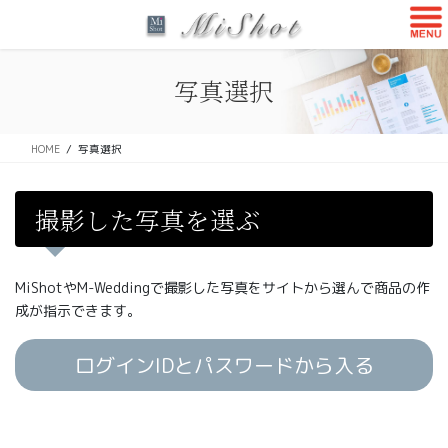
コ
ナ
ン
ビ
テ
ゲ
ン
ー
写真選択
ツ
シ
に
ョ
移
ン
HOME
写真選択
動
に
移
動
撮影した写真を選ぶ
MiShotやM-Weddingで撮影した写真をサイトから選んで商品の作
成が指示できます。
ログインIDとパスワードから入る