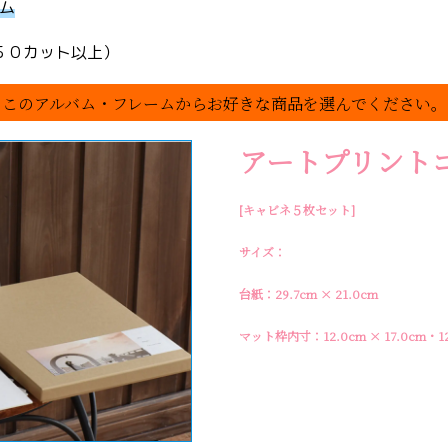
ム
５０カット以上）
このアルバム・フレームからお好きな商品を選んでください。
アートプリント
[キャビネ５枚セット]
サイズ
：
台紙：29.7cm × 21.0cm
マット枠内寸：12.0cm × 17.0cm・12.