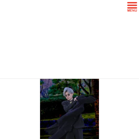
コ
ナ
ン
ビ
テ
ゲ
ン
ー
c786e6c7c94bd218397d456123ad663
ツ
シ
4
に
ョ
移
ン
動
に
HOME
写真Menu一覧
成人式写真プラン
移
成人式写真Man’s(男性の成人写真）
動
c786e6c7c94bd218397d456123ad6634