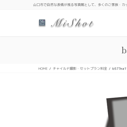
コ
ナ
山口市で自然な表情が残る写真館として、多くのご家族・カ
ン
ビ
テ
ゲ
ン
ー
ツ
シ
に
ョ
移
ン
b
動
に
移
動
HOME
チャイルド撮影・セットプラン料金
b577ea1