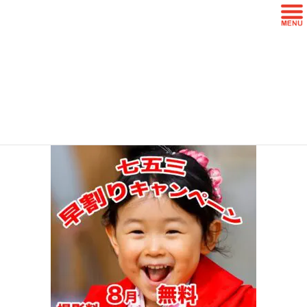
コ
ナ
ン
ビ
テ
ゲ
ン
ー
02ee1afdb6bc42314af9b306bd819cf9
ツ
シ
に
ョ
移
ン
HOME
山口市 フォトスタジオ MiShot
動
に
02ee1afdb6bc42314af9b306bd819cf9
移
動