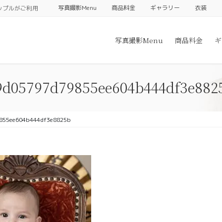
写真撮影Menu
商品料金
ギャラリー
衣装
ップルがご利用
写真撮影Menu
商品料金
ギ
9d05797d79855ee604b444df3e882
855ee604b444df3e8825b