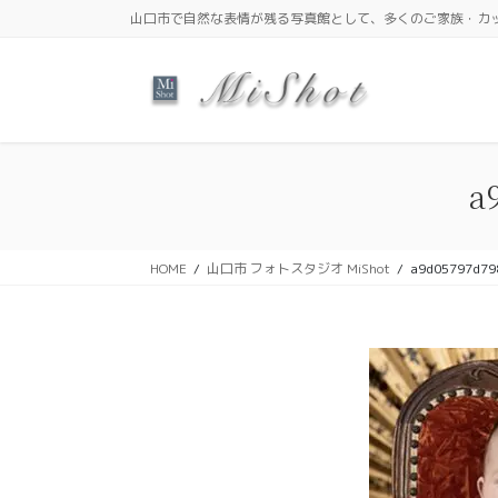
コ
ナ
山口市で自然な表情が残る写真館として、多くのご家族・カ
ン
ビ
テ
ゲ
ン
ー
ツ
シ
に
ョ
移
ン
a
動
に
移
動
HOME
山口市 フォトスタジオ MiShot
a9d05797d79