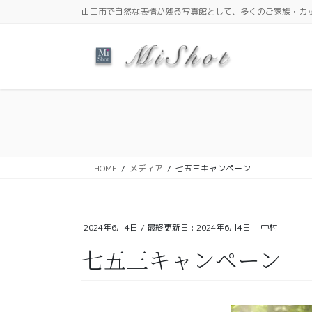
コ
ナ
山口市で自然な表情が残る写真館として、多くのご家族・カ
ン
ビ
テ
ゲ
ン
ー
ツ
シ
に
ョ
移
ン
動
に
移
動
HOME
メディア
七五三キャンペーン
2024年6月4日
/ 最終更新日 :
2024年6月4日
中村
七五三キャンペーン