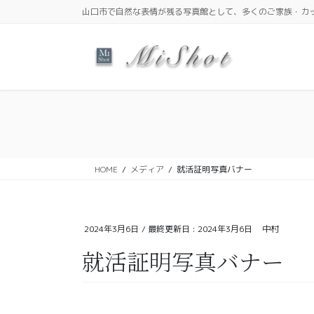
コ
ナ
山口市で自然な表情が残る写真館として、多くのご家族・カ
ン
ビ
テ
ゲ
ン
ー
ツ
シ
に
ョ
移
ン
動
に
移
動
HOME
メディア
就活証明写真バナー
2024年3月6日
/ 最終更新日 :
2024年3月6日
中村
就活証明写真バナー