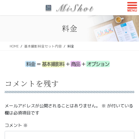
コ
ナ
ン
ビ
テ
ゲ
ン
ー
料金
ツ
シ
に
ョ
移
ン
HOME
基本撮影料金セット内容
料金
動
に
移
動
コメントを残す
メールアドレスが公開されることはありません。
※
が付いている
欄は必須項目です
コメント
※