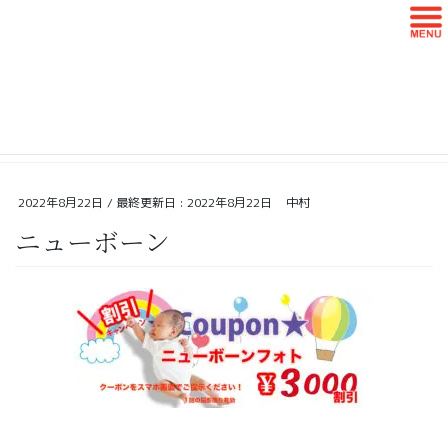
コ
ナ
ン
ビ
テ
ゲ
ン
ー
ブログ
ツ
シ
に
ョ
移
ン
HOME
ブログ
ニューボーンフォト クーポン券
ニューボーン
動
に
移
動
2022年8月22日
/ 最終更新日 :
2022年8月22日
中村
ニューボーン