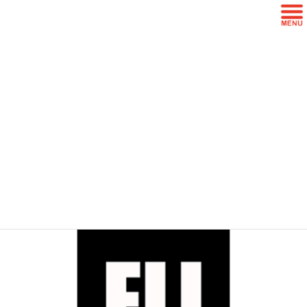
コ
ナ
ン
ビ
テ
ゲ
ン
ー
メディア
ツ
シ
に
ョ
移
ン
HOME
メディア
fil-maskable-512
動
に
移
動
2026年2月20日
/ 最終更新日 :
2026年2月20日
中村
fil-maskable-512