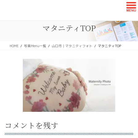
コ
ナ
ン
ビ
テ
ゲ
ン
ー
マタニティTOP
ツ
シ
に
ョ
移
ン
HOME
写真Menu一覧
山口市｜マタニティフォト
マタニティTOP
動
に
移
動
コメントを残す