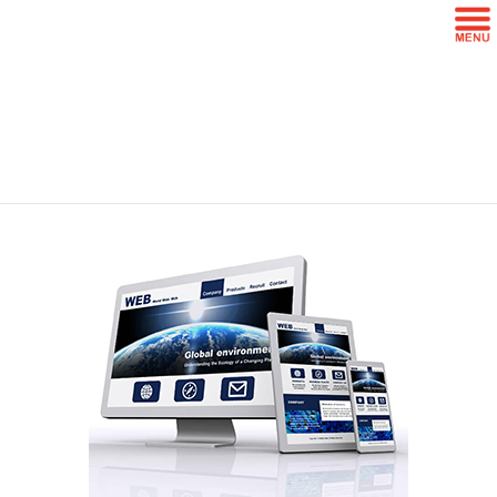
コ
ナ
ン
ビ
テ
ゲ
ン
ー
Homepage
ツ
シ
に
ョ
移
ン
HOME
写真Menu一覧
山口 プロフィール写真
Homepage
動
に
移
動