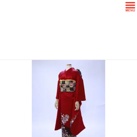
コ
ナ
ン
ビ
テ
ゲ
ン
ー
furi-01-B
ツ
シ
に
ョ
移
ン
HOME
写真Menu一覧
成人式写真プラン
furi-01-B
動
に
移
動