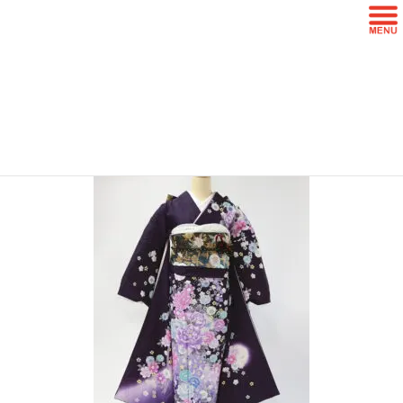
コ
ナ
ン
ビ
テ
ゲ
ン
ー
furi-10-B
ツ
シ
に
ョ
移
ン
HOME
写真Menu一覧
成人式写真プラン
furi-10-B
動
に
移
動