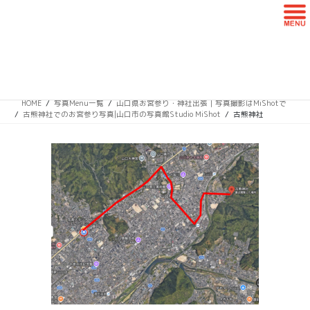
コ
ナ
ン
ビ
テ
ゲ
ン
ー
古熊神社
ツ
シ
に
ョ
移
ン
HOME
写真Menu一覧
山口県お宮参り・神社出張｜写真撮影はMiShotで
動
に
古熊神社でのお宮参り写真|山口市の写真館Studio MiShot
古熊神社
移
動