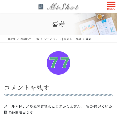
コ
ナ
ン
ビ
テ
ゲ
ン
ー
喜寿
ツ
シ
に
ョ
移
ン
HOME
写真Menu一覧
シニアフォト｜長寿祝い写真
喜寿
動
に
移
動
コメントを残す
メールアドレスが公開されることはありません。
※
が付いている
欄は必須項目です