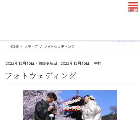
コ
ナ
ン
ビ
テ
ゲ
ン
ー
メディア
ツ
シ
に
ョ
移
ン
HOME
メディア
フォトウェディング
動
に
移
動
2022年12月16日
/ 最終更新日 :
2022年12月16日
中村
フォトウェディング