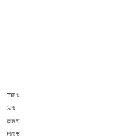
名称
住所
電話
萩市
〒758-8555 山口県萩市大字江
0838-25-
役所
向510番地
3131
地域の役所＆神社
下松市
下関市
光市
吉賀町
周南市