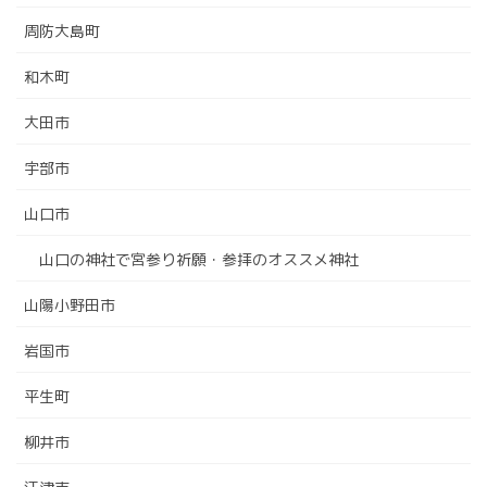
周防大島町
和木町
大田市
宇部市
山口市
山口の神社で宮参り祈願・参拝のオススメ神社
山陽小野田市
岩国市
平生町
柳井市