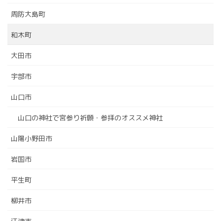
周防大島町
和木町
大田市
宇部市
山口市
山口の神社で宮参り祈願・参拝のオススメ神社
山陽小野田市
岩国市
平生町
柳井市