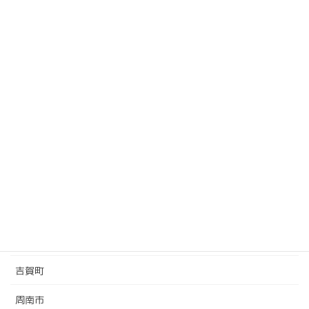
名称
住所
電話
和木町
〒740-8501 山口県玖珂郡和木町
0827-
役場
和木1丁目1番1号
52-2135
地域の役所＆神社
下松市
下関市
光市
吉賀町
周南市