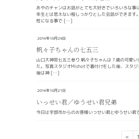
あやのチャンはお話がとても大好きでいろいろな事
年生とは思えない程しっかりとした会話ができます
性になる事で […]
2014年10月29日
帆々子ちゃんの七五三
山口大神宮七五三参り 帆々子ちゃんは７歳の可愛い
た。写真スタジオMishotで着付けをした後、ス
後は神 […]
2014年10月21日
いっせい君／ゆうせい君兄弟
今日は宇部市からのお客様いっせい君とゆうせい君
投
«