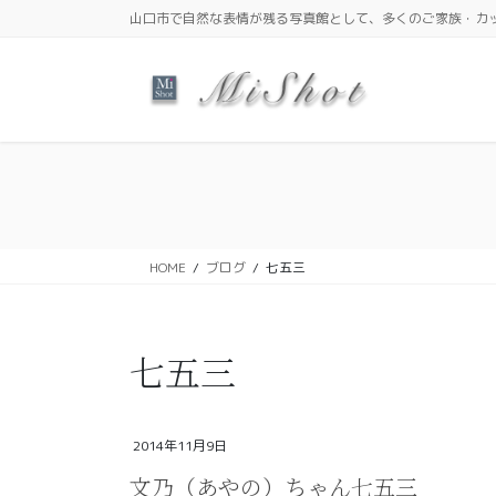
コ
ナ
山口市で自然な表情が残る写真館として、多くのご家族・カ
ン
ビ
テ
ゲ
ン
ー
ツ
シ
に
ョ
移
ン
動
に
移
動
HOME
ブログ
七五三
七五三
2014年11月9日
文乃（あやの）ちゃん七五三