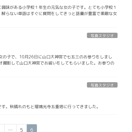
に興味がある小学校１年生の元気な女の子です。とても小学校１
。解らない単語はすぐに質問をしてきっと語彙が豊富で素敵な女
写真スタジオ
女の子で、10月26日に山口大神宮で七五三のお参りをしまし
タジオ撮影して山口大神宮でお祓いをしてもらいました。お参りの
写真スタジオ
です。秋晴れのもと瑠璃光寺五重塔に行ってきました。
ペ
ペ
ペ
1
…
5
6